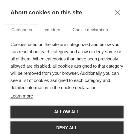
KNOWLEDGE
About cookies on this site
Categories
Vendors
Cookie declaration
Cookies used on the site are categorized and below you
VOTRE ACCENT INFLUENCE-T-IL L’IMPACT QUE
can read about each category and allow or deny some or
VOUS AVEZ SUR LES AUTRES ?
all of them. When categories than have been previously
allowed are disabled, all cookies assigned to that category
will be removed from your browser. Additionally you can
par
Amir Sepehri
,
09.03.26
see a list of cookies assigned to each category and
detailed information in the cookie declaration.
Learn more
Avec
ESSEC Knowledge Editor-in-chief
ALLOW ALL
Toute personne qui parle une langue autre que sa langue
maternelle a forcément déjà douté de son accent : « Est-ce
DENY ALL
que je suis compréhensible ? Est-ce que j’ai l’air ridicule ? Est-