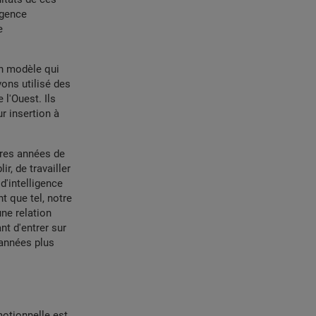
igence
e
un modèle qui
vons utilisé des
l'Ouest. Ils
r insertion à
ères années de
r, de travailler
d'intelligence
t que tel, notre
une relation
nt d'entrer sur
 années plus
motionnelle est