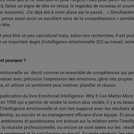
d, faites un signe de tête en retour, le regardez de nouveau et sourie
s ressentez. J’ai déjà été à votre place par le passé... » Simultané
e pense aussi avoir un excellent sens de la compréhension » semble
 tête.
 peut-être un peu caricatural mais, selon nos recherches, il est pro
un important degré d'intelligence émotionnelle (EI) au travail, vot
 et pourquoi ?
 émotionnelle se décrit comme un ensemble de compétences qui peu
évaluer avec précision l'expression des émotions, gérer ses propre
s, et utiliser ce sentiment pour motiver, planifier et réussir.
ublication du livre Emotional Intelligence: Why It Can Matter More
n 1995 qui a permis de rendre la notion plus visible, il y a eu bea
l’intelligence émotionnelle et son lien supposé avec les résultats al
dership, au succès et au management efficace d’une équipe. Et pourt
antérieures et postérieures ont échoué sur la relation entre l’intell
 la réussite professionnelle, ou encore se sont axées sur les résul
le rendement et la satisfaction au travail. En règle générale, les rés