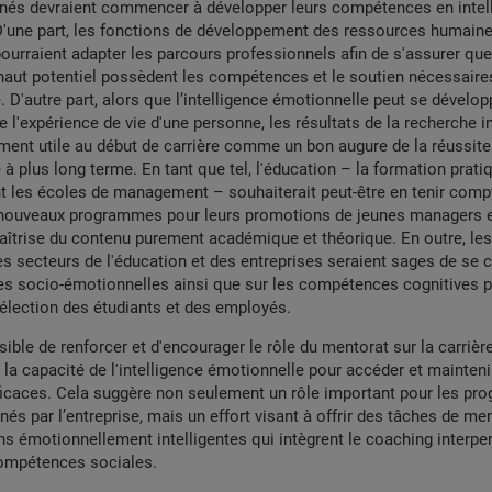
nés devraient commencer à développer leurs compétences en intel
D'une part, les fonctions de développement des ressources humaine
ourraient adapter les parcours professionnels afin de s'assurer qu
à haut potentiel possèdent les compétences et le soutien nécessaires
. D'autre part, alors que l’intelligence émotionnelle peut se dévelop
e l'expérience de vie d'une personne, les résultats de la recherche i
ement utile au début de carrière comme un bon augure de la réussite
 à plus long terme. En tant que tel, l'éducation – la formation prati
t les écoles de management – souhaiterait peut-être en tenir compt
nouveaux programmes pour leurs promotions de jeunes managers e
aîtrise du contenu purement académique et théorique. En outre, les
les secteurs de l'éducation et des entreprises seraient sages de se 
s socio-émotionnelles ainsi que sur les compétences cognitives p
élection des étudiants et des employés.
ssible de renforcer et d'encourager le rôle du mentorat sur la carrièr
 la capacité de l'intelligence émotionnelle pour accéder et mainteni
ficaces. Cela suggère non seulement un rôle important pour les p
nés par l’entreprise, mais un effort visant à offrir des tâches de me
 émotionnellement intelligentes qui intègrent le coaching interper
ompétences sociales.