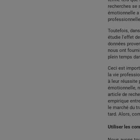
recherches se s
émotionnelle a 
professionnelle
Toutefois, dans
étudie l'effet 
données provena
nous ont fourni
plein temps dan
Ceci est import
la vie professi
à leur réussite
émotionnelle, n
article de rech
empirique entre
le marché du tr
tard. Alors, c
Utiliser les co
Nous avons tout