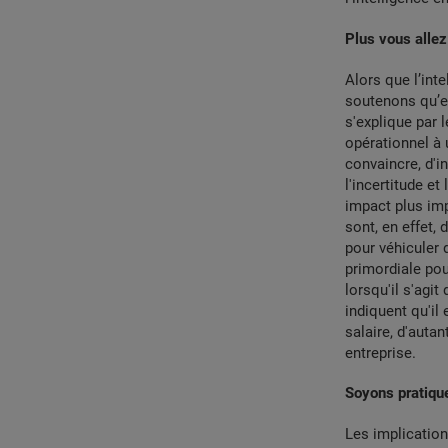
Plus vous allez
Alors que l’int
soutenons qu’el
s'explique par 
opérationnel à u
convaincre, d'in
l'incertitude e
impact plus imp
sont, en effet, 
pour véhiculer 
primordiale pou
lorsqu'il s'agi
indiquent qu'il 
salaire, d'auta
entreprise.
Soyons pratiqu
Les implication