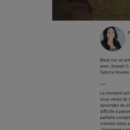
Basé sur un art
avec Joseph C. 
Satoris Howes (
___
Le moment est t
vous venez de r
secondes de sil
difficile à pas
parfaite compr
craintes liées a
«Comment saviez