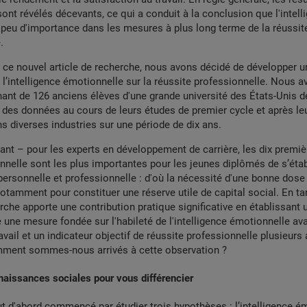
ont révélés décevants, ce qui a conduit à la conclusion que l'intell
peu d'importance dans les mesures à plus long terme de la réussit
.
 ce nouvel article de recherche, nous avons décidé de développer 
de l’intelligence émotionnelle sur la réussite professionnelle. Nous a
nt de 126 anciens élèves d'une grande université des États-Unis de 
 des données au cours de leurs études de premier cycle et après leu
s diverses industries sur une période de dix ans.
ant – pour les experts en développement de carrière, les dix premi
onnelle sont les plus importantes pour les jeunes diplômés de s’établi
 personnelle et professionnelle : d'où la nécessité d'une bonne dose 
otamment pour constituer une réserve utile de capital social. En tan
erche apporte une contribution pratique significative en établissant 
 une mesure fondée sur l'habileté de l'intelligence émotionnelle ava
avail et un indicateur objectif de réussite professionnelle plusieurs
omment sommes-nous arrivés à cette observation ?
nnaissances sociales pour vous différencier
 d'abord commencé par étudier trois hypothèses : l’intelligence é