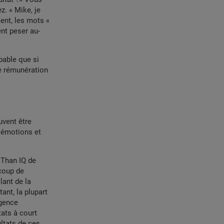
z. « Mike, je
ment, les mots «
nt peser au-
bable que si
re rémunération
vent être
s émotions et
 Than IQ de
ucoup de
lant de la
ant, la plupart
igence
tats à court
ultats de ces