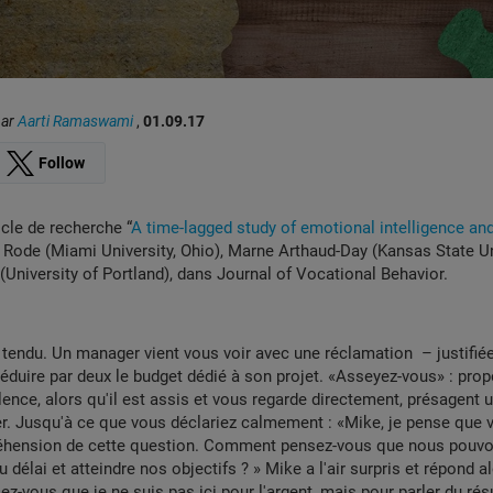
par
Aarti Ramaswami
,
01.09.17
Follow
icle de recherche “
A time-lagged study of emotional intelligence and
Rode (Miami University, Ohio), Marne Arthaud-Day (Kansas State Un
University of Portland), dans Journal of Vocational Behavior.
endu. Un manager vient vous voir avec une réclamation – justifiée 
éduire par deux le budget dédié à son projet. «Asseyez-vous» : pro
ence, alors qu'il est assis et vous regarde directement, présagent
ser. Jusqu'à ce que vous déclariez calmement : «Mike, je pense que
éhension de cette question. Comment pensez-vous que nous pouvon
u délai et atteindre nos objectifs ? » Mike a l'air surpris et répond al
-vous que je ne suis pas ici pour l'argent, mais pour parler du rés