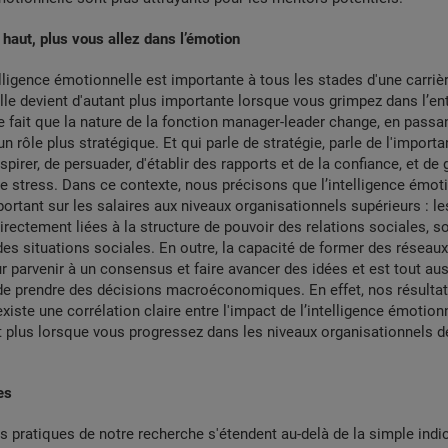
 haut, plus vous allez dans l’émotion
elligence émotionnelle est importante à tous les stades d'une carriè
le devient d'autant plus importante lorsque vous grimpez dans l’ent
le fait que la nature de la fonction manager-leader change, en passan
n rôle plus stratégique. Et qui parle de stratégie, parle de l'import
spirer, de persuader, d'établir des rapports et de la confiance, et de 
t le stress. Dans ce contexte, nous précisons que l’intelligence émot
ortant sur les salaires aux niveaux organisationnels supérieurs : l
directement liées à la structure de pouvoir des relations sociales, s
des situations sociales. En outre, la capacité de former des réseaux
r parvenir à un consensus et faire avancer des idées et est tout aus
t de prendre des décisions macroéconomiques. En effet, nos résulta
existe une corrélation claire entre l'impact de l’intelligence émotionn
nt plus lorsque vous progressez dans les niveaux organisationnels d
es
s pratiques de notre recherche s'étendent au-delà de la simple indi