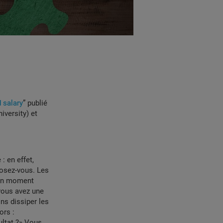
 salary
” publié
iversity) et
: en effet,
posez-vous. Les
 un moment
 vous avez une
s dissiper les
ors :
ultat ?» Vous