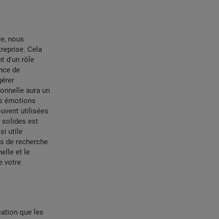
re, nous
reprise. Cela
t d'un rôle
ance de
gérer
ionnelle aura un
es émotions
ouvent utilisées
 solides est
si utile
ts de recherche
elle et le
e votre
cation que les