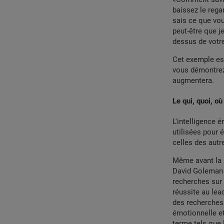
baissez le regar
sais ce que vou
peut-être que j
dessus de votre
Cet exemple est
vous démontrez 
augmentera.
Le qui, quoi, où
L'intelligence
utilisées pour 
celles des autre
Même avant la p
David Goleman e
recherches sur 
réussite au lea
des recherches 
émotionnelle et
terme tels que 