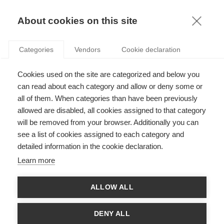
KNOWLEDGE
About cookies on this site
Categories
Vendors
Cookie declaration
Cookies used on the site are categorized and below you
LA CONFIDENTIALITÉ SUR INTERNET : DE QUOI
can read about each category and allow or deny some or
FAUT-IL S’INQUIÉTER ?
all of them. When categories than have been previously
allowed are disabled, all cookies assigned to that category
will be removed from your browser. Additionally you can
par
Frank K.Y. Chan
,
16.07.21
see a list of cookies assigned to each category and
detailed information in the cookie declaration.
Learn more
Avec
ESSEC Knowledge Editor-in-chief
ALLOW ALL
Les affaires relatives au respect de la vie privée sur Internet de
ces dernières années, comme le scandale Cambridge
DENY ALL
Analytica et les inquiétudes liées à la nouvelle politique de