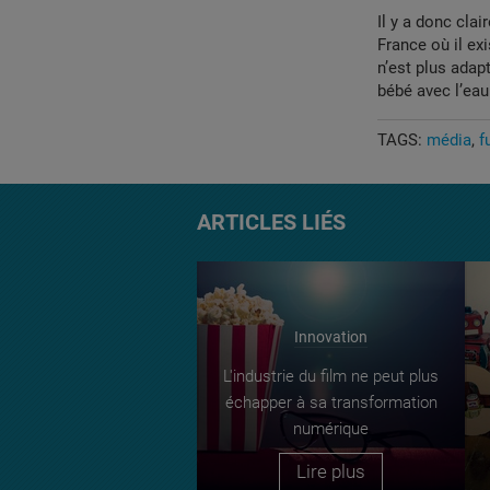
Il y a donc clai
France où il ex
n’est plus adap
bébé avec l’eau
TAGS:
média
f
ARTICLES LIÉS
Innovation
L'industrie du film ne peut plus
échapper à sa transformation
numérique
Lire plus