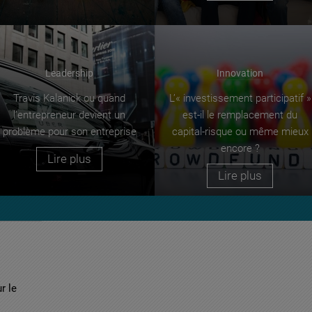
Leadership
Innovation
Travis Kalanick ou quand
L’« investissement participatif »
l’entrepreneur devient un
est-il le remplacement du
problème pour son entreprise
capital-risque ou même mieux
encore ?
Lire plus
Lire plus
r le