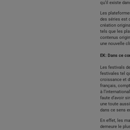
qu’il existe da
Les plateformes
des séries est 
création origin
tels que les pl
contenus origin
une nouvelle cl
EK: Dans ce cont
Les festivals d
festivales tel 
croissance et d
français, compt
à l’internation
faute d’avoir s
une toute aussi
dans ce sens en
En effet, les m
demeure le plus