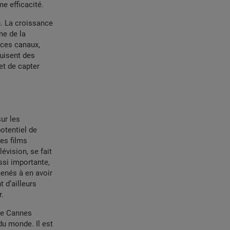
e efficacité.
u. La croissance
me de la
 ces canaux,
duisent des
et de capter
ur les
otentiel de
les films
évision, se fait
ssi importante,
menés à en avoir
 d’ailleurs
r.
 de Cannes
du monde. Il est