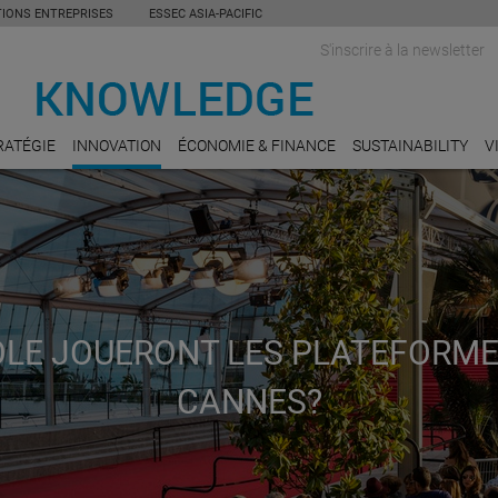
TIONS ENTREPRISES
ESSEC ASIA-PACIFIC
S'inscrire à la newsletter
RATÉGIE
INNOVATION
ÉCONOMIE & FINANCE
SUSTAINABILITY
V
ÔLE JOUERONT LES PLATEFORME
CANNES?