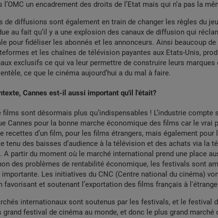
ns l’OMC un encadrement des droits de l’Etat mais qui n’a pas la mêm
 de diffusions sont également en train de changer les règles du je
due au fait qu’il y a une explosion des canaux de diffusion qui récla
ale pour fidéliser les abonnés et les annonceurs. Ainsi beaucoup de
ateformes et les chaînes de télévision payantes aux Etats-Unis, pro
aux exclusifs ce qui va leur permettre de construire leurs marques 
ientèle, ce que le cinéma aujourd’hui a du mal à faire.
exte, Cannes est-il aussi important qu'il l'était?
e films sont désormais plus qu’indispensables ! L’industrie compte s
que Cannes pour la bonne marche économique des films car le vrai p
e recettes d’un film, pour les films étrangers, mais également pour 
e tenu des baisses d’audience à la télévision et des achats via la tél
al. A partir du moment où le marché international prend une place au
inon des problèmes de rentabilité économique, les festivals sont a
 importante. Les initiatives du CNC (Centre national du cinéma) vont
 favorisant et soutenant l’exportation des films français à l'étrange
archés internationaux sont soutenus par les festivals, et le festival
 grand festival de cinéma au monde, et donc le plus grand marché 