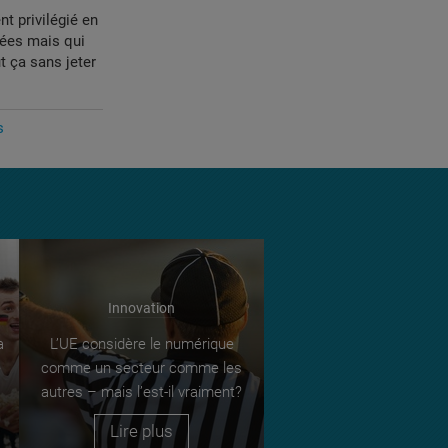
nt privilégié en
nées mais qui
t ça sans jeter
s
Innovation
a
L’UE considère le numérique
e
comme un secteur comme les
autres – mais l’est-il vraiment?
Lire plus