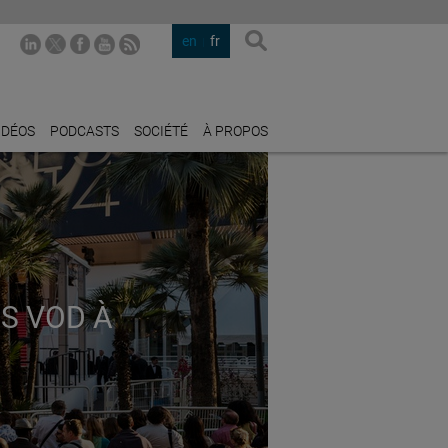
en
fr
IDÉOS
PODCASTS
SOCIÉTÉ
À PROPOS
S VOD À