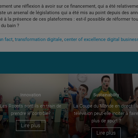
rement une réflexion à avoir sur ce financement, qui a été relativeme
iste un arsenal de législations qui a été mis au point depuis des an
té à la présence de ces plateformes : est-il possible de réformer tou
 du bain ?
un fact
transformation digitale
center of excellence digital busines
Innovation
Sustainability
Les Robots sont-ils en train de
La Coupe du Monde en direct : l
prendre le contrôle?
télévision peut-elle inciter à fair
plus de sport ?
Lire plus
Lire plus