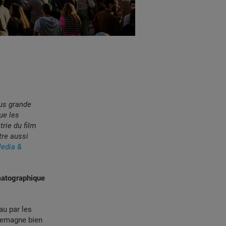
lus grande
ue les
rie du film
tre aussi
Media &
matographique
au par les
llemagne bien