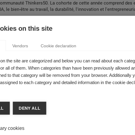
ommunauté Thinkers50. La cohorte de cette année comprend des e
'IA, le bien-être au travail, la durabilité, l'innovation et l'entrepreneuri
istina Alaimo
kies on this site
Vendors
Cookie declaration
on the site are categorized and below you can read about each categ
r all of them. When categories than have been previously allowed are
ed to that category will be removed from your browser. Additionally 
s assigned to each category and detailed information in the cookie decl
 est professeure associée à l'ESSEC Business School. Auparavant, 
ointe à l'université LUISS de Rome (Italie) et à la Surrey Business 
LL
DENY ALL
Elle est titulaire d'un doctorat en gestion, systèmes d'information 
ol of Economics and Political Science (LSE), au Royaume-Uni. Ses
nnovation s’appuyant sur les services basés sur les données et leu
ary cookies
sations et la société. Elle s'intéresse également à l'étude de l'éco