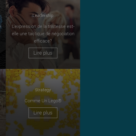
Leadership
e
L’expression de la tristesse est-
elle une tactique de négociation
efficace?
Lire plus
Strategy
Comme Un Lego®
Lire plus