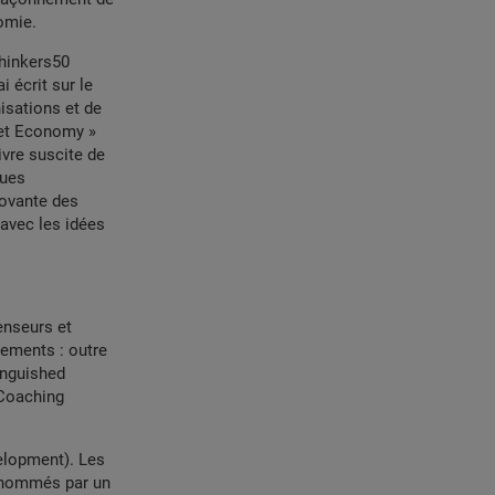
nomie.
Thinkers50
 écrit sur le
isations et de
ket Economy
»
ivre suscite de
ques
novante des
 avec les idées
enseurs et
ements : outre
inguished
 Coaching
elopment). Les
it nommés par un