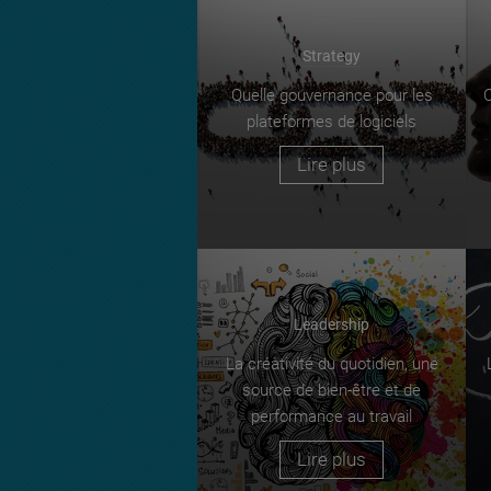
Strategy
Quelle gouvernance pour les
C
plateformes de logiciels
Lire plus
Leadership
La créativité du quotidien, une
source de bien-être et de
performance au travail
Lire plus