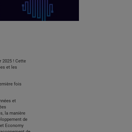
r 2025 ! Cette
es et les
emière fois
nnées et
nées
s, la manière
veloppement de
ket Economy
e façonnement de