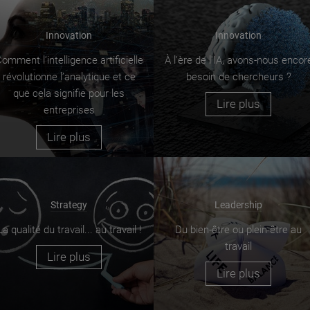
Innovation
Innovation
omment l’intelligence artificielle
À l'ère de l'IA, avons-nous encor
révolutionne l’analytique et ce
besoin de chercheurs ?
que cela signifie pour les
Lire plus
entreprises
Lire plus
Strategy
Leadership
La qualité du travail... au travail !
Du bien-être ou plein-être au
travail
Lire plus
Lire plus