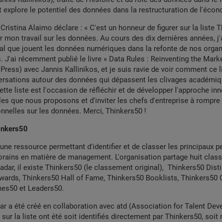
t explore le potentiel des données dans la restructuration de l'éco
Cristina Alaimo déclare : « C'est un honneur de figurer sur la liste 
 mon travail sur les données. Au cours des dix dernières années, j'ai
al que jouent les données numériques dans la refonte de nos organ
s. J'ai récemment publié le livre «
Data Rules : Reinventing the Mar
 Press) avec Jannis Kallinikos, et je suis ravie de voir comment ce l
ersations autour des données qui dépassent les clivages académi
Cette liste est l'occasion de réfléchir et de développer l'approche in
es que nous proposons et d'inviter les chefs d'entreprise à rompre
onnelles sur les données. Merci, Thinkers50 !
inkers50
une ressource permettant d'identifier et de classer les principaux p
rains en matière de management. L'organisation partage huit class
adar, il existe Thinkers50 (le classement original), Thinkers50 Dist
ards, Thinkers50 Hall of Fame, Thinkers50 Booklists, Thinkers50
es50 et Leaders50.
r a été créé en collaboration avec atd (Association for Talent Dev
t sur la liste ont été soit identifiés directement par Thinkers50, so