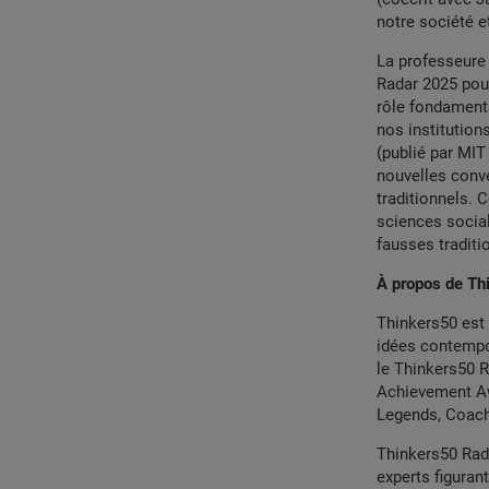
notre société e
La professeure 
Radar 2025 pour
rôle fondament
nos institution
(publié par MIT
nouvelles conv
traditionnels. 
sciences social
fausses traditi
À propos de Th
Thinkers50 est 
idées contempo
le Thinkers50 R
Achievement Aw
Legends, Coach
Thinkers50 Rada
experts figuran