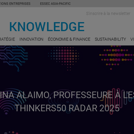
TIONS ENTREPRISES
ESSEC ASIA-PACIFIC
S'inscrire à la newsletter
RATÉGIE
INNOVATION
ÉCONOMIE & FINANCE
SUSTAINABILITY
V
INA ALAIMO, PROFESSEURE À L'E
THINKERS50 RADAR 2025