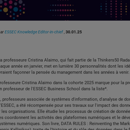
par
ESSEC Knowledge Editor-in-chief
,
30.01.25
 la professeure Cristina Alaimo, qui fait partie de la Thinkers50 Rada
chaque année en janvier, met en lumière
30 personnalités dont les idé
evraient façonner la pensée du management dans les années à venir
.
 professeure Cristina Alaimo dans la cohorte 2025 marque pour la pr
'un professeur de l'ESSEC Business School dans la liste*.
o, professeure associée de systèmes d'information, d'analyse de do
 l'ESSEC, a été récompensée pour ses travaux sur l'impact des don
les organisations. Elle étudie les processus de création de donnée
es coordonnent les activités des plateformes numériques et le dé
stèmes numériques. Son livre,
DATA RULES : Reinventing the Mar
annis Kallinikos), traite de l'histoire et du rôle des données dans l