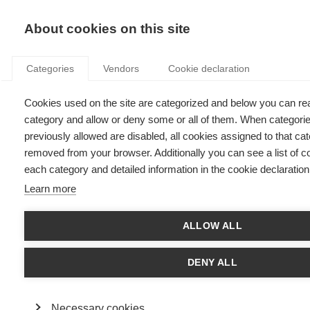
KNOWLEDGE
About cookies on this site
Categories
Vendors
Cookie declaration
Cookies used on the site are categorized and below you can re
UNE HISTOIRE FRANÇAISE DU MOT «
category and allow or deny some or all of them. When categori
PHILANTHROPIE »
previously allowed are disabled, all cookies assigned to that cat
removed from your browser. Additionally you can see a list of c
each category and detailed information in the cookie declaration
par
Arthur Gautier
,
03.09.20
Learn more
ALLOW ALL
La signification du concept de philanthropie a évolué selon les
époques. En quoi est-ce un concept contesté ?
DENY ALL
La philanthropie a ses détracteurs et ses partisans, elle laisse
rarement indifférent. Comme d’autres idées abstraites, elle a
Necessary cookies