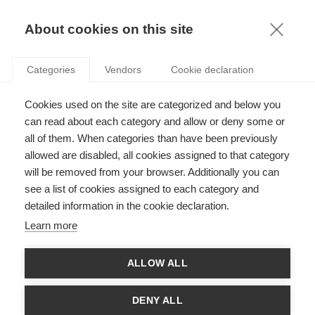
KNOWLEDGE
About cookies on this site
RESULTAT DE LA RECHERCHE D'ARTICLE:
Categories
Vendors
Cookie declaration
PHILANTHROPIE
Society
Cookies used on the site are categorized and below you
L’investissement à impact : quand le mécénat
can read about each category and allow or deny some or
rencontre la finance
all of them. When categories than have been previously
allowed are disabled, all cookies assigned to that category
will be removed from your browser. Additionally you can
see a list of cookies assigned to each category and
Podcasts
detailed information in the cookie declaration.
Vers un mécénat d'entreprise plus utile pour la
Learn more
société
ALLOW ALL
Innovation
DENY ALL
L’entrepreneuriat social