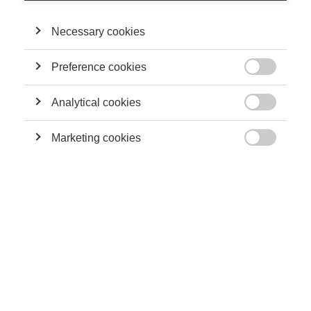
Necessary cookies
Preference cookies
Leadership

Une histoire française du mot « philanthropie »
Analytical cookies

Marketing cookies

VIDEO
Vers une philanthropie stratégique : De « faire le
bien » à « bien le faire »
Society
Vers une philanthropie stratégique