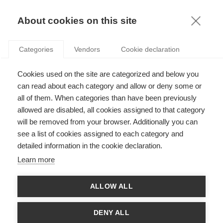
KNOWLEDGE
About cookies on this site
Categories
Vendors
Cookie declaration
Cookies used on the site are categorized and below you
COMMENT FAVORISER UN LEADERSHIP INNOVANT
can read about each category and allow or deny some or
AU SEIN DES ENTREPRISES?
all of them. When categories than have been previously
allowed are disabled, all cookies assigned to that category
will be removed from your browser. Additionally you can
par
ESSEC Knowledge Editor-in-chief
,
24.07.12
see a list of cookies assigned to each category and
detailed information in the cookie declaration.
Learn more
Avec
Stefan Gröschl
et
Junko Takagi
ALLOW ALL
Bien que la crise puisse inciter les entreprises à se retrancher
dans leurs bonnes vieilles méthodes pour faire des affaires,
DENY ALL
Stefan Gröschl et Junko Takagi affirment plutôt que la crise