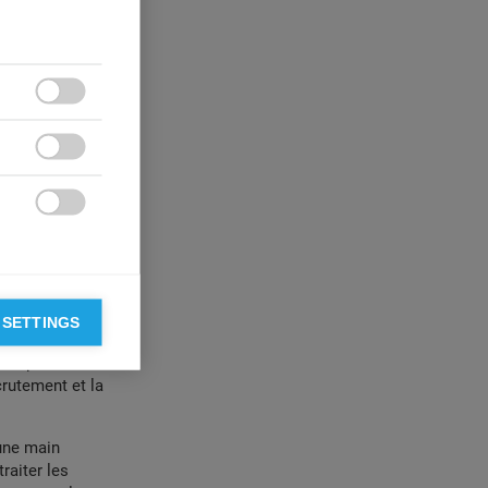



 SETTINGS
ce critique à
as que leur
crutement et la
une main
raiter les