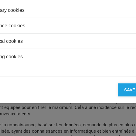
ary cookies
nce cookies
cal cookies
ng cookies
profils recrutés
SAVE
rapidement en train de devenir un facteur de succès d’une importan
nts secteurs, mais de nombreux dirigeants disent qu’ils ne pensent p
nt équipée pour en tirer le maximum. Cela a une incidence sur le re
ouveaux talents.
e la connaissance, basé sur les données, demande de plus en plus 
isée, ayant des connaissances en informatique et bien entraînée à t