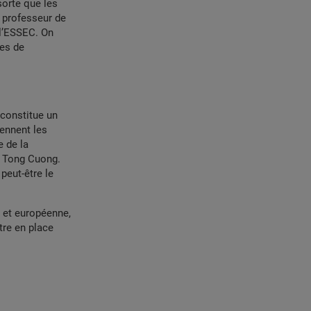
sorte que les
 professeur de
l’ESSEC. On
les de
 constitue un
ennent les
e de la
c Tong Cuong.
peut-être le
e et européenne,
re en place