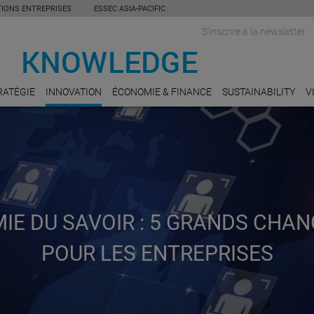
TIONS ENTREPRISES
ESSEC ASIA-PACIFIC
S'inscrire à la newsletter
RATÉGIE
INNOVATION
ÉCONOMIE & FINANCE
SUSTAINABILITY
V
MIE DU SAVOIR : 5 GRANDS CHA
POUR LES ENTREPRISES