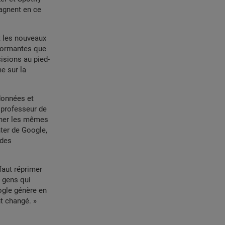
gagnent en ce
t les nouveaux
rformantes que
isions au pied-
e sur la
 données et
, professeur de
îner les mêmes
nter de Google,
 des
 faut réprimer
 gens qui
ogle génère en
nt changé. »