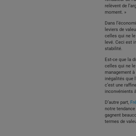
relèvent de l’a
moment. »
Dans l’économi
leviers de vale
celles qui ne l
levé. Ceci est 
stabilité.
Est-ce que la di
celles qui ne l
management à l
inégalités que 
c’est une raffin
inconvénients à
D’autre part,
Fr
notre tendance
gagnent beaucou
termes de valeu