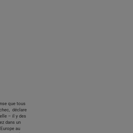
pense que tous
chec, déclare
lle – il y des
lez dans un
l’Europe au