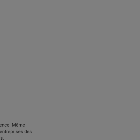
idence. Même
 entreprises des
s.