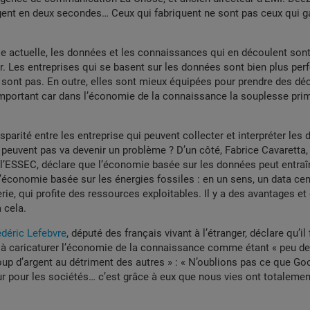
rgent en deux secondes… Ceux qui fabriquent ne sont pas ceux qui 
e actuelle, les données et les connaissances qui en découlent son
ur. Les entreprises qui se basent sur les données sont bien plus pe
e sont pas. En outre, elles sont mieux équipées pour prendre des déc
important car dans l’économie de la connaissance la souplesse prim
sparité entre les entreprise qui peuvent collecter et interpréter les
e peuvent pas va devenir un problème ? D’un côté, Fabrice Cavaretta
’ESSEC, déclare que l’économie basée sur les données peut entra
l’économie basée sur les énergies fossiles : en un sens, un data ce
erie, qui profite des ressources exploitables. Il y a des avantages et
 cela.
édéric Lefebvre
, député des français vivant à l’étranger, déclare qu’il
 à caricaturer l’économie de la connaissance comme étant « peu de
p d’argent au détriment des autres » : « N’oublions pas ce que Go
r pour les sociétés… c’est grâce à eux que nous vies ont totaleme