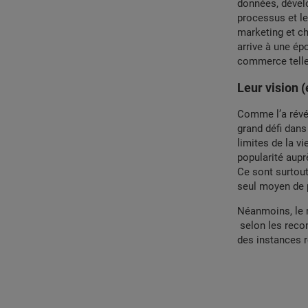
données, dévelo
processus et l
marketing et ch
arrive à une ép
commerce telle
Leur vision (
Comme l’a révél
grand défi dan
limites de la v
popularité aup
Ce sont surtout
seul moyen de p
Néanmoins, le r
selon les reco
des instances r