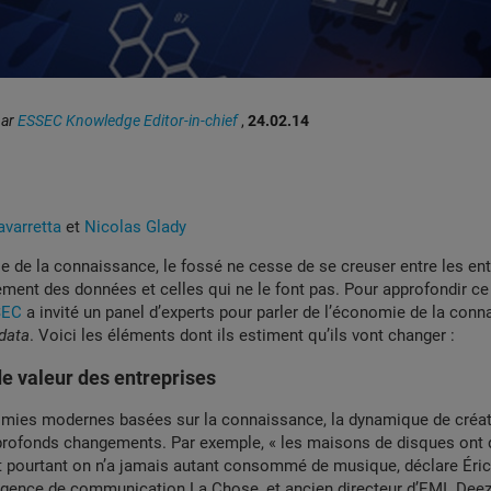
par
ESSEC Knowledge Editor-in-chief
,
24.02.14
avarretta
et
Nicolas Glady
 de la connaissance, le fossé ne cesse de se creuser entre les ent
ment des données et celles qui ne le font pas. Pour approfondir ce
SEC
a invité un panel d’experts pour parler de l’économie de la conn
 data
. Voici les éléments dont ils estiment qu’ils vont changer :
de valeur des entreprises
mies modernes basées sur la connaissance, la dynamique de créati
profonds changements. Par exemple, « les maisons de disques ont 
et pourtant on n’a jamais autant consommé de musique, déclare Éri
agence de communication La Chose, et ancien directeur d’EMI. Deez