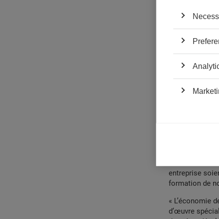
Necess
Prefere
Analyti
Marketi
Les types de 
Le
big data
est 
travers différe
entreprise soie
formation de n
« L’économie d
d’œuvre spécial