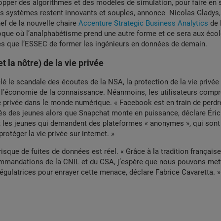
pper des algorithmes et des modèles de simulation, pour faire en 
es systèmes restent innovants et souples, annonce Nicolas Gladys,
ef de la nouvelle chaire
Accenture Strategic Business Analytics
de 
oque où l’analphabétisme prend une autre forme et ce sera aux éco
s que l’ESSEC de former les ingénieurs en données de demain.
et la nôtre) de la vie privée
é le scandale des écoutes de la NSA, la protection de la vie privée
s l’économie de la connaissance. Néanmoins, les utilisateurs compr
ie privée dans le monde numérique. « Facebook est en train de perdr
rès des jeunes alors que Snapchat monte en puissance, déclare Éri
 les jeunes qui demandent des plateformes « anonymes », qui sont 
rotéger la vie privée sur internet. »
isque de fuites de données est réel. « Grâce à la tradition français
mmandations de la CNIL et du CSA, j’espère que nous pouvons mett
égulatrices pour enrayer cette menace, déclare Fabrice Cavaretta. »