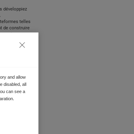
s développiez
.
ateformes telles
t de construire
orme de
esoins réels de
t en garde
a tentation
ory and allow
u marketing n’est
 disabled, all
que ses clients
you can see a
aration.