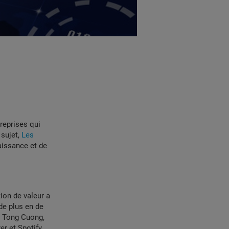
reprises qui
 sujet,
Les
aissance et de
on de valeur a
de plus en de
c Tong Cuong,
er et Spotify