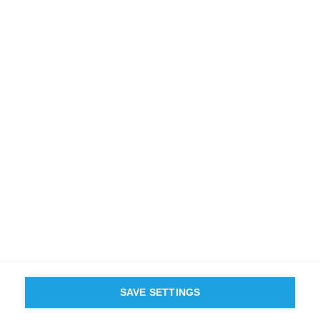
Comment réguler l'économie de la connaissance ?
Regarder la video
SUIVEZ NOUS SUR LES RÉSEAUX
©
GROUP ESSEC 2026
Mentions légales
Contact
Accessibilité
PARTENAIRES
D'ESSEC
SAVE SETTINGS