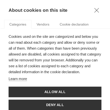
KNOWLEDGE
About cookies on this site
NICOLAS GLADY
Categories
Vendors
Cookie declaration
Cookies used on the site are categorized and below you
can read about each category and allow or deny some or
all of them. When categories than have been previously
allowed are disabled, all cookies assigned to that category
will be removed from your browser. Additionally you can
see a list of cookies assigned to each category and
Nicolas Glady est docteur en économétrie, et ancien professeur,
detailed information in the cookie declaration.
Directeur Général Adjoint et doyen des programmes sur mesure
à ESSEC Business School. Il est maintenant le directeur de
Learn more
Télécom Paris. Sa recherche a été publiée dans Management
Science, the International Journal of Research in Marketing et le
Journal of Service Research. Il a également publié des articles
ALLOW ALL
dans des revues managériales telles que Harvard Business
Review, the Huffington Post, Slate, Le Monde, Le Figaro, Les
Echos, etc.
DENY ALL