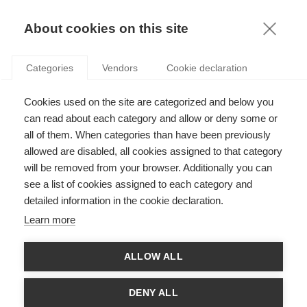
KNOWLEDGE
About cookies on this site
Categories
Vendors
Cookie declaration
Cookies used on the site are categorized and below you
3 MINUTES POUR RENDRE LE MÉCÉNAT
can read about each category and allow or deny some or
D'ENTREPRISES PLUS EFFICACE SOCIALEMENT
all of them. When categories than have been previously
allowed are disabled, all cookies assigned to that category
will be removed from your browser. Additionally you can
par
Anne-Claire Pache
,
05.10.17
see a list of cookies assigned to each category and
detailed information in the cookie declaration.
Learn more
Depuis quelques décennies, la philanthropie se développe en
ALLOW ALL
France. Les entreprises ne sont pas en reste dans ce
mouvement de fonds, et elles s’engagent nombreuses dans
des pratiques de « mécénat ». En témoigne le développement
DENY ALL
du nombre de fondations d’entreprises et le dynamisme