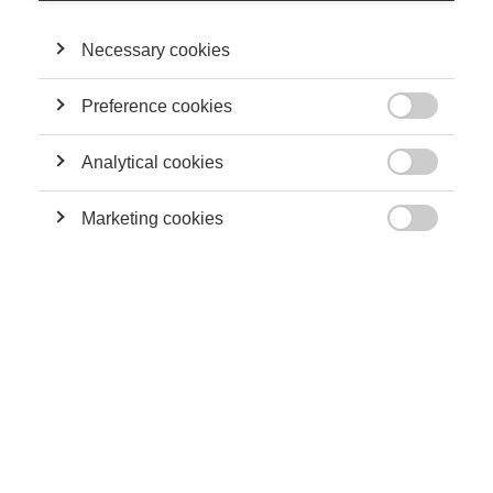
d’organisations, comme l’ADMICAL, qui promeuvent et
encouragent le développement du mécénat des entreprises et
Necessary cookies
des entrepreneurs en France.
Preference cookies

Analytical cookies

Marketing cookies
