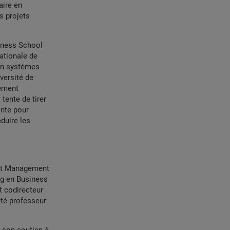
aire en
s projets
iness School
nationale de
 en systèmes
iversité de
pement
tente de tirer
inte pour
éduire les
ent Management
ng en Business
t codirecteur
été professeur