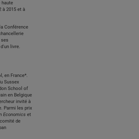
e haute
2 à 2015 et à
 la Conférence
chancellerie
 ses
d'un livre.
, en France*.
 du Sussex
ndon School of
vain en Belgique
rcheur invité à
. Parmi les prix
an Economics
et
 comité de
ban