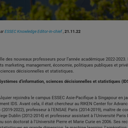
par
ESSEC Knowledge Editor-in-chief
,
21.11.22
lle des nouveaux professeurs pour l’année académique 2022-2023. I
ts marketing, management, économie, politiques publiques et priv
sciences décisionnelles et statistiques.
 Systèmes d’information, sciences décisionnelles et statistiques (IDS
lquier rejoindra le campus ESSEC Asie-Pacifique à Singapour en ja
ment IDS. Avant cela, il était chercheur au RIKEN Center for Advanc
 (2019-2022), professeur à l'ENSAE Paris (2014-2019), maître de c
llege Dublin (2012-2014) et professeur assistant à l'Université Paris
enu son doctorat à l'Université Pierre et Marie Curie en 2006. Ses re
 statistiques en grande dimension, le machine learning, l'agrégation