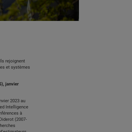
ls rejoignent
ées et systèmes
), janvier
nvier 2023 au
ed Intelligence
onférences à
 Diderot (2007-
cherches
 d'estimateurs