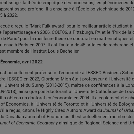
prentissage, la théorie empirique des processus, les phénomènes d
apprentissage profond. Il a enseigné à l'École polytechnique de 201
5 à 2022.
ecué a reçu le "Mark Fulk award" pour le meilleur article étudiant à
e l'apprentissage en 2006, COLT06, à Pittsburgh, PA et le "Prix de la 
 de Paris" pour la meilleure thèse de doctorat en mathématiques et
tenue à Paris en 2007. Il est l'auteur de 45 articles de recherche et 
 est membre de l'Institut Louis Bachelier.
 Économie, avril 2022
est actuellement professeur d'économie à l'ESSEC Business School
dre l'ESSEC en 2022, Giordano Mion était professeur à l'Université
à l'Université du Surrey (2013-2015), maître de conférences à la Lo
-2013), ainsi que post-doctorant à l'Université Catholique de Lou
il a obtenu un doctorat en économie en 2004. Il a également été che
 of Economics, à l'Université de Toronto et à l'Université de Bologne
'il a reçus, citons le Highly Cited Authors Award du
Journal of Urb
l du Canadian Journal of Economics. Il est actuellement membre du
urnal of Economic Geography
ainsi que de Regional Science and Ur