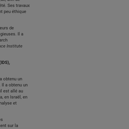
été. Ses travaux
nt peu éthique
seurs de
ieuses. Il a
arch
ce Institute
(IDS),
 a obtenu un
 Il a obtenu un
l est allé au
, en Israël, en
nalyse et
es
ent sur la