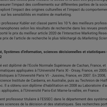
mesurer l'impact des confinements sur différentes parties de la soci
exploré l'impact des origines culturelles et l'impact du comporteme
 sur les sensibilités en matière de marketing.
 professeur Kubler est classé parmi les 10 % des meilleurs profes
nophones selon les résultats de recherche dans les revues prestig
rté le prix du meilleur article 2020 de l'Interactive Marketing Rese
e prix de l'article de recherche le plus téléchargé du
Marketing Scien
, Systèmes d’information, sciences décisionnelles et statistiques 
22
é est diplômé de l'Ecole Normale Supérieure de Cachan, France, et
atiques appliquées à l'Université Paris XI - Orsay, France, en 2005.
istiques à l'Université Paris VI - Jussieu, France, en 2007. En 2008, i
ience Institute de Canberra, en Australie, puis au Technion de Haïfa
c. Il a obtenu son diplôme d'habilitation en 2008 au Laboratoire d'a
ppliquées, à l’Université Paris-Est Marne-la-vallée, en France.
ment professeur titulaire à l'ESSEC dans le département des systèm
des sciences de la décision et des statistiques. Ses recherches port