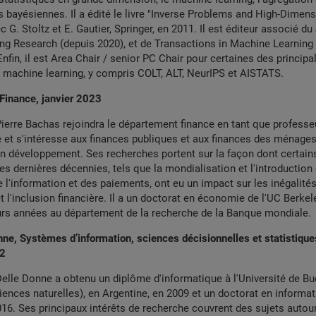
 bayésiennes. Il a édité le livre "Inverse Problems and High-Dimens
 G. Stoltz et E. Gautier, Springer, en 2011. Il est éditeur associé du
ng Research (depuis 2020), et de Transactions in Machine Learning
Enfin, il est Area Chair / senior PC Chair pour certaines des principa
 machine learning, y compris COLT, ALT, NeurIPS et AISTATS.
Finance, janvier 2023
ierre Bachas rejoindra le département finance en tant que professeu
et s'intéresse aux finances publiques et aux finances des ménages,
en développement. Ses recherches portent sur la façon dont certain
 dernières décennies, tels que la mondialisation et l'introduction
 l'information et des paiements, ont eu un impact sur les inégalités
et l'inclusion financière. Il a un doctorat en économie de l'UC Berkele
urs années au département de la recherche de la Banque mondiale.
ne, Systèmes d’information, sciences décisionnelles et statistiques
22
elle Donne a obtenu un diplôme d'informatique à l'Université de B
iences naturelles), en Argentine, en 2009 et un doctorat en inform
016. Ses principaux intérêts de recherche couvrent des sujets autou