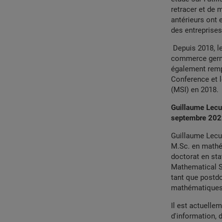
retracer et de 
antérieurs ont 
des entreprises
Depuis 2018, le
commerce germa
également rempo
Conference et l
(MSI) en 2018.
Guillaume Lecué
septembre 20
Guillaume Lecu
M.Sc. en mathém
doctorat en stat
Mathematical Sc
tant que postdo
mathématiques a
Il est actuelle
d'information, 