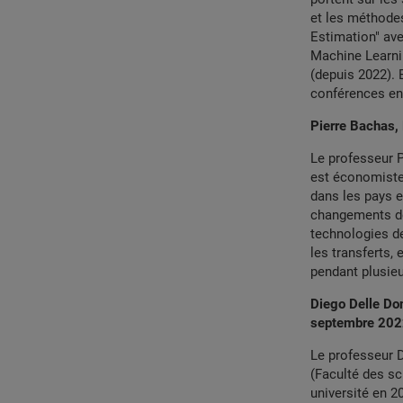
et les méthodes
Estimation" avec
Machine Learni
(depuis 2022). 
conférences en
Pierre Bachas, 
Le professeur P
est économiste 
dans les pays 
changements des
technologies de
les transferts, 
pendant plusie
Diego Delle Don
septembre 20
Le professeur D
(Faculté des sc
université en 2