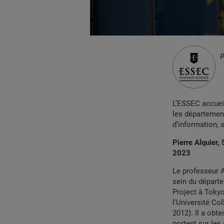
L’ESSEC accuei
les départemen
d’information, 
Pierre Alquier,
2023
Le professeur A
sein du départe
Project à Tokyo
l'Université Co
2012). Il a obt
portent sur les