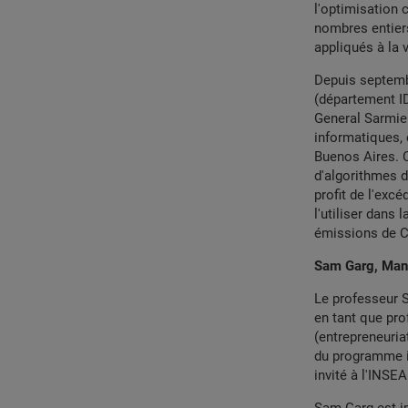
l'optimisation 
nombres entiers
appliqués à la 
Depuis septemb
(département IDS
General Sarmien
informatiques, 
Buenos Aires. C
d'algorithmes d
profit de l'exc
l'utiliser dans 
émissions de CO
Sam Garg, Man
Le professeur 
en tant que pro
(entrepreneuria
du programme in
invité à l'INS