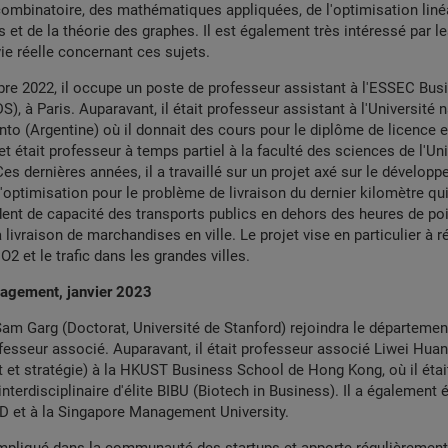
combinatoire, des mathématiques appliquées, de l'optimisation liné
 et de la théorie des graphes. Il est également très intéressé par le
vie réelle concernant ces sujets.
re 2022, il occupe un poste de professeur assistant à l'ESSEC Bus
), à Paris. Auparavant, il était professeur assistant à l'Université 
to (Argentine) où il donnait des cours pour le diplôme de licence
et était professeur à temps partiel à la faculté des sciences de l'Un
es dernières années, il a travaillé sur un projet axé sur le dévelop
'optimisation pour le problème de livraison du dernier kilomètre qui 
édent de capacité des transports publics en dehors des heures de po
la livraison de marchandises en ville. Le projet vise en particulier à r
2 et le trafic dans les grandes villes.
agement, janvier 2023
Sam Garg (Doctorat, Université de Stanford) rejoindra le départem
fesseur associé. Auparavant, il était professeur associé Liwei Hua
t et stratégie) à la HKUST Business School de Hong Kong, où il étai
terdisciplinaire d'élite BIBU (Biotech in Business). Il a également 
EAD et à la Singapore Management University.