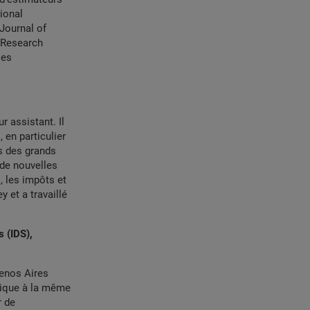
ional
 Journal of
 Research
les
r assistant. Il
 en particulier
s des grands
 de nouvelles
, les impôts et
y et a travaillé
 (IDS),
uenos Aires
atique à la même
r de