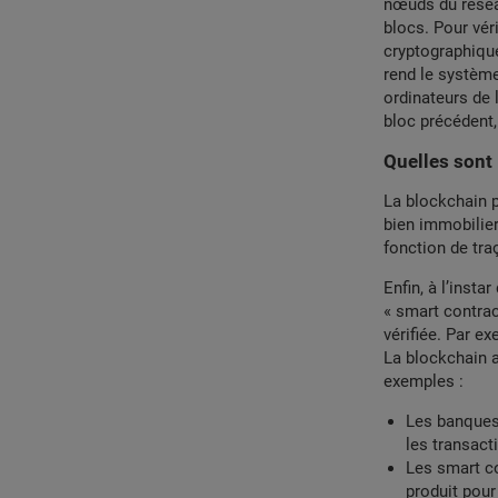
nœuds du réseau
blocs. Pour vér
cryptographiqu
rend le système
ordinateurs de l
bloc précédent,
Quelles sont 
La blockchain p
bien immobilier
fonction de traç
Enfin, à l’inst
« smart contra
vérifiée. Par e
La blockchain 
exemples :
Les banques
les transact
Les smart co
produit pour