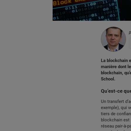
La blockchain e
manière dont le
blockchain, qu’
School.
Qu’est-ce que
Un transfert d’
exemple), qui vé
tiers de confia
blockchain est u
réseau pair-à-pa