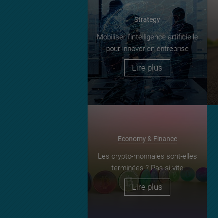
Strategy
Mobiliser l’intelligence artificielle
pour innover en entreprise
Lire plus
Economy & Finance
Les crypto-monnaies sont-elles
terminées ? Pas si vite
Lire plus