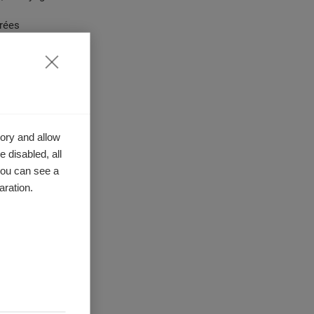
nrées
 logistiques
Coin Offering)
funding
ory and allow
 disabled, all
you can see a
aration.