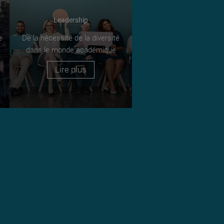
Leadership
e
De la nécessité de la diversité
dans le monde académique
Lire plus