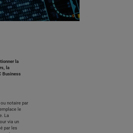
tionner la
s, la
EC Business
 ou notaire par
 remplace le
e. La
jour via un
cé par les