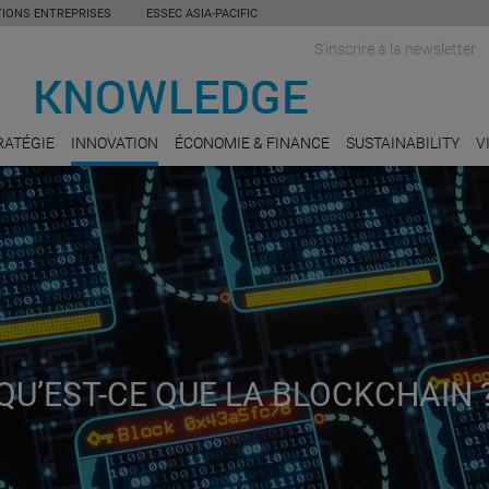
TIONS ENTREPRISES
ESSEC ASIA-PACIFIC
S'inscrire à la newsletter
RATÉGIE
INNOVATION
ÉCONOMIE & FINANCE
SUSTAINABILITY
V
QU’EST-CE QUE LA BLOCKCHAIN 