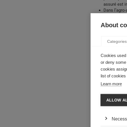
assuré est 
Dans l’agro-
périssables
Dans l’indus
About coo
complexes, e
Enfin la blo
est une nouv
Categories
Cookies used 
or deny some o
cookies assign
list of cookie
Learn more
ALLOW A
Necess