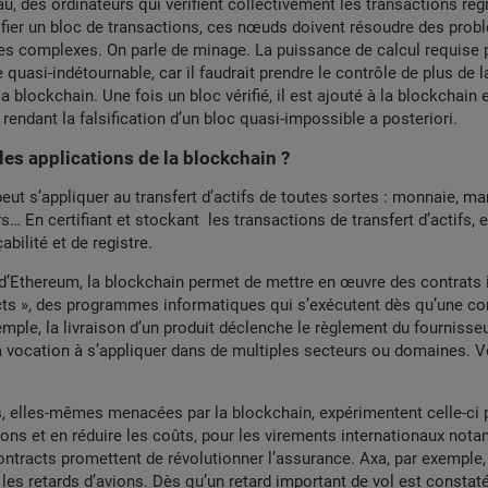
, des ordinateurs qui vérifient collectivement les transactions re
ifier un bloc de transactions, ces nœuds doivent résoudre des pro
es complexes. On parle de minage. La puissance de calcul requise 
 quasi-indétournable, car il faudrait prendre le contrôle de plus de 
a blockchain. Une fois un bloc vérifié, il est ajouté à la blockchain
 rendant la falsification d’un bloc quasi-impossible a posteriori.
les applications de la blockchain ?
eut s’appliquer au transfert d’actifs de toutes sortes : monnaie, m
s… En certifiant et stockant les transactions de transfert d’actifs, 
abilité et de registre.
ar d’Ethereum, la blockchain permet de mettre en œuvre des contrats i
cts », des programmes informatiques qui s’exécutent dès qu’une co
xemple, la livraison d’un produit déclenche le règlement du fournisseu
a vocation à s’appliquer dans de multiples secteurs ou domaines. V
, elles-mêmes menacées par la blockchain, expérimentent celle-ci 
ions et en réduire les coûts, pour les virements internationaux no
ntracts promettent de révolutionner l’assurance. Axa, par exemple,
 les retards d’avions. Dès qu’un retard important de vol est constaté