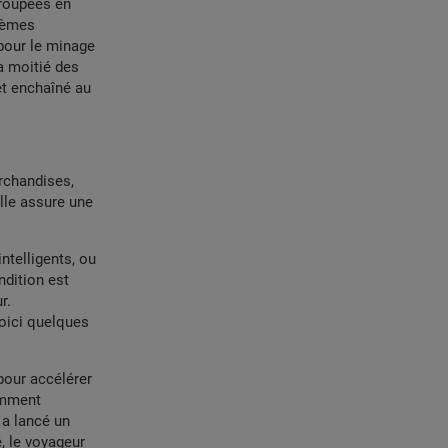
groupées en
blèmes
pour le minage
la moitié des
 et enchaîné au
archandises,
elle assure une
ntelligents, ou
ndition est
r.
oici quelques
pour accélérer
tamment
 a lancé un
, le voyageur