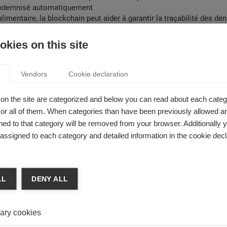
indemnisé automatiquement
alimentaire, la blockchain peut aider à garantir la traçabilité des de
. De grands groupes mènent déjà des expérimentations
trie, la blockchain pourrait jouer un rôle majeur au sein des chaînes
kies on this site
n améliorant la transparence et le contrôle des flux de produits
ckchain bouleverse le financement des startups. Ainsi, l’ICO (Initial 
elle forme de levée de fonds, en crypto-monnaie, dérivée du crowd
Vendors
Cookie declaration
on the site are categorized and below you can read about each categ
r all of them. When categories than have been previously allowed are
ed to that category will be removed from your browser. Additionally 
s assigned to each category and detailed information in the cookie decl
LL
DENY ALL
ary cookies