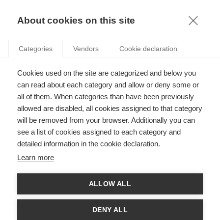
KNOWLEDGE
About cookies on this site
Categories
Vendors
Cookie declaration
Cookies used on the site are categorized and below you
LA SURPRISE EST CE QUI FAIT LE SEL DE GAME OF
can read about each category and allow or deny some or
THRONES
all of them. When categories than have been previously
allowed are disabled, all cookies assigned to that category
will be removed from your browser. Additionally you can
par
Nicolas Glady
,
27.04.15
see a list of cookies assigned to each category and
detailed information in the cookie declaration.
Follow
Learn more
Un interview avec Nicolas Glady...
ALLOW ALL
Pour ceux qui n’ont pas lu les livres, les rebondissements des
quatre dernières saisons Game of Thrones de HBO ont
DENY ALL
sûrement été un choc. Qui aurait deviné la fin de la saison 1 ou