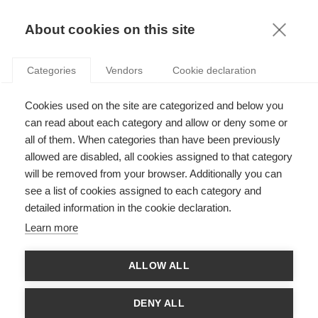
KNOWLEDGE
About cookies on this site
Categories
Vendors
Cookie declaration
Cookies used on the site are categorized and below you
VERS UNE POLITIQUE DE SÉCURITÉ DES
can read about each category and allow or deny some or
ALGORITHMES ?
all of them. When categories than have been previously
allowed are disabled, all cookies assigned to that category
will be removed from your browser. Additionally you can
par
Guillaume Chevillon
,
21.12.20
see a list of cookies assigned to each category and
detailed information in the cookie declaration.
Learn more
Alors qu’Elizabeth Warren et Bernie Sanders, tous deux
ALLOW ALL
sénateurs et candidats aux primaires présidentielles du Parti
Démocrate américain, ont plaidé pour le démantèlement des
entreprises « Big Tech » (les géants américains du web) [1], la
DENY ALL
Commissaire Européenne à la Concurrence Margrethe