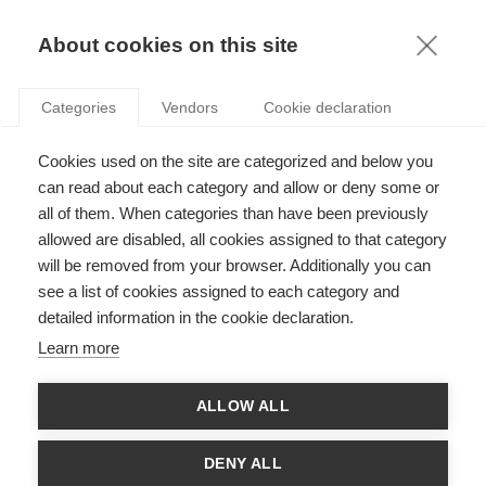
KNOWLEDGE
About cookies on this site
GUILLAUME CHEVILLON
Categories
Vendors
Cookie declaration
Cookies used on the site are categorized and below you
can read about each category and allow or deny some or
all of them. When categories than have been previously
allowed are disabled, all cookies assigned to that category
will be removed from your browser. Additionally you can
see a list of cookies assigned to each category and
Guillaume Chevillon est Professeur à l'ESSEC et Codirecteur
detailed information in the cookie declaration.
Académique de l'ESSEC Metalab for Data, Technology & Society.
Il est professeur titulaire de la Chaire Industries Culturelles, Arts
Learn more
& Technologies Créatives. Son domaine de recherche est la
théorie économétrique avec des applications à la prévision et à
l'apprentissage statistique en économie et en finance. Il a
ALLOW ALL
travaillé sur des applications en macroéconomie, finance,
énergie, les réseaux sociaux et le réchauffement climatique. Il a
obtenu un MPhil & un DPhil en Economie à l'Université (Oxford)
DENY ALL
& un Diplôme d'Ingénieur (Ecole des Mines de Paris). Il fait partie