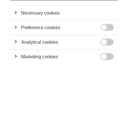
du réseau d'experts de l'OCDE sur l'IA et a été
chercheur/professeur invité aux universités de Brown, Oxford,
NYU, Keio, UNSW Sydney et à la NY Federal Reserve.
Necessary cookies
Preference cookies

SA CONTRIBUTION
Analytical cookies
Innovation

Perturber l’IA : un manifeste pour une
Marketing cookies
gouvernance algorithmique résiliente et

efficiente
Sustainability
Quel est le coût économique de la prévention du
changement climatique ?
Society