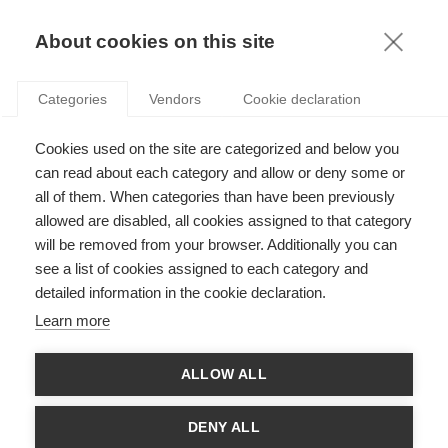
KNOWLEDGE
About cookies on this site
Categories
Vendors
Cookie declaration
Cookies used on the site are categorized and below you
can read about each category and allow or deny some or
NETFLIX POURRA-T-IL S’IMPOSER EN FRANCE ?
all of them. When categories than have been previously
allowed are disabled, all cookies assigned to that category
will be removed from your browser. Additionally you can
par
Serge Hayat
,
09.02.15
see a list of cookies assigned to each category and
detailed information in the cookie declaration.
Follow
Learn more
Ce serait une gageure de dire que Netflix n’est pas en directe
ALLOW ALL
concurrence avec la Télévision. Aujourd’hui, la bataille pour la
domination du spectateur a déjà commencé, et l’avantage
semble aller à la SVoD. Dans son économie, la télévision
DENY ALL
traditionnelle est de plus en plus fragmentée avec des chaînes