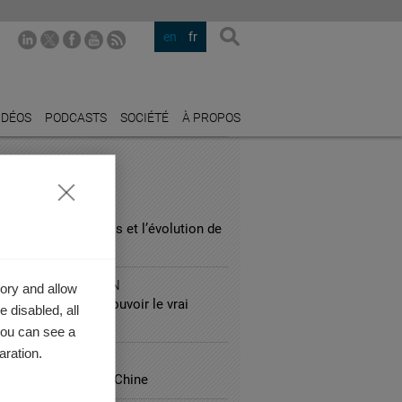
en
fr
IDÉOS
PODCASTS
SOCIÉTÉ
À PROPOS
STRIES PHARES
NSE
 Assange, WikiLeaks et l’évolution de
plomatie américaine
IC ADMINISTRATION
ory and allow
: comment y promouvoir le vrai
 disabled, all
reneuriat ?
you can see a
aration.
SPORTATION
 leçons de BMW en Chine