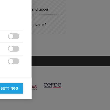
L SERVICES
s et pouvoir : le grand tabou
ARCH
be d’une grande découverte ?



 SETTINGS