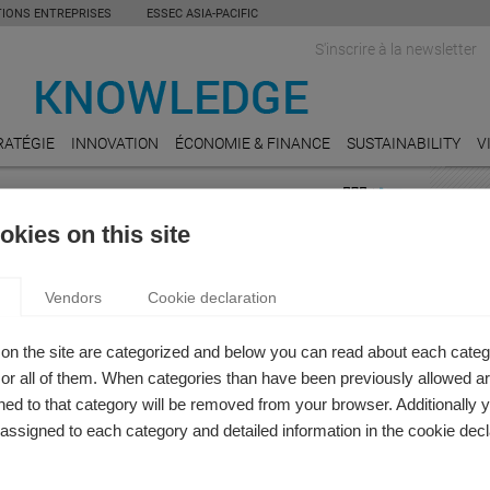
TIONS ENTREPRISES
ESSEC ASIA-PACIFIC
S'inscrire à la newsletter
RATÉGIE
INNOVATION
ÉCONOMIE & FINANCE
SUSTAINABILITY
V
TICLE: PDG
INDU
kies on this site
DEFE
R & FINANCE : LES MARCHÉS FINANCIERS
Julian
Vendors
Cookie declaration
la di
LS GENRÉS ?
çois Longin
PUBL
on the site are categorized and below you can read about each categ
 Longin, Professeur de finance, et Estefania Santacreu-
Maroc
r all of them. When categories than have been previously allowed are
Professeure Associée d'économie, nous présentent leur
entrep
ed to that category will be removed from your browser. Additionally 
ender & Finance
s assigned to each category and detailed information in the cookie decl
TRAN
Les 5