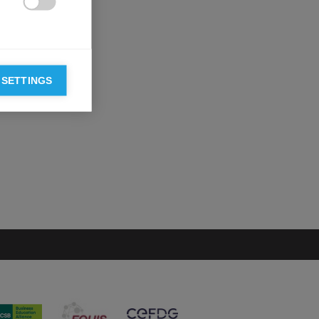

 SETTINGS