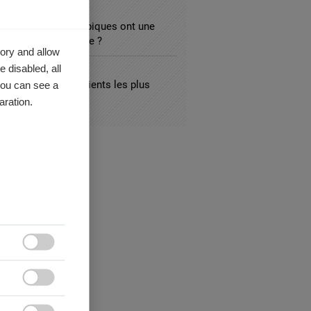
ISM
 que les hôtels atypiques ont une
r marchande moindre ?
ory and allow
 disabled, all
L
you can see a
t identifier les clients les plus
nts ?
aration.

