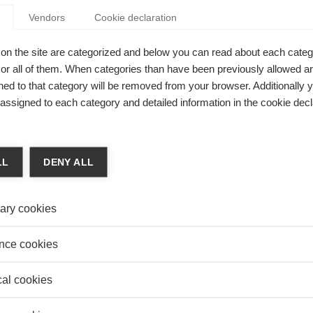
TOUR
Vendors
Cookie declaration
on
Est-ce
valeu
NT L’INTELLIGENCE ARTIFICIELLE
on the site are categorized and below you can read about each categ
TIONNE L’ANALYTIQUE ET CE QUE CELA
r all of them. When categories than have been previously allowed are
RETAI
IE POUR LES ENTREPRISES
ed to that category will be removed from your browser. Additionally 
Commen
exigea
s assigned to each category and detailed information in the cookie decl
as Prat
l'impact réel de l'intelligence artificielle sur l'analytique ?
LL
DENY ALL
ary cookies
SER L’INTELLIGENCE ARTIFICIELLE POUR
ER EN ENTREPRISE
nce cookies
n Yong
époque de bouleversements numériques majeurs, il n’a
cal cookies
é aussi vital pour les entreprises de savoir innover.