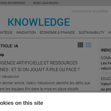
TIONS ENTREPRISES
ESSEC ASIA-PACIFIC
S'inscrire à la newsletter
RATÉGIE
INNOVATION
ÉCONOMIE & FINANCE
SUSTAINABILITY
V
TICLE: IA
INDU
hip
COMM
IGENCE ARTIFICIELLE ET RESSOURCES
Les Fe
valori
ES : ET SI ON JOUAIT À PILE OU FACE ?
ry Yakubovich
EDUC
dernier article, Valery Yakubovich identifie les défis que
Valori
ent les équipes RH dans la mise en place d’outils
au pro
ues auxquels il offre des réponses pratiques
TRAN
kies on this site
Boeing