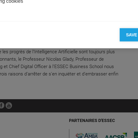
ng cookies
on
BOTS SONT-ILS EN TRAIN DE PRENDRE LE
ÔLE?
SAVE
as Glady
 les progrès de l’Intelligence Artificielle sont toujours plus
onnants, le Professeur Nicolas Glady, Professeur de
g et Chief Digital Officer à l’ESSEC Business School nous
rois raisons d’arrêter de s’en inquiéter et d’embrasser enfin
PARTENAIRES D'ESSEC