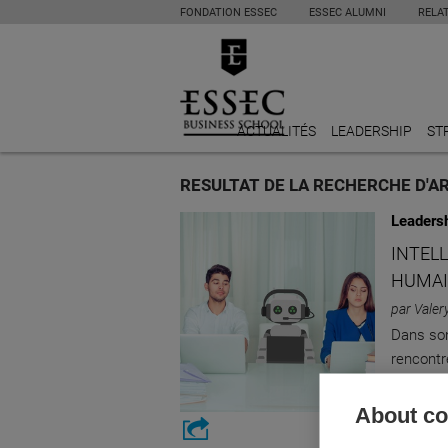
FONDATION ESSEC
ESSEC ALUMNI
RELA
ACTUALITÉS
LEADERSHIP
ST
RESULTAT DE LA RECHERCHE D'AR
Leaders
INTELL
HUMAIN
par Vale
Dans son 
rencontr
analytiq
About coo