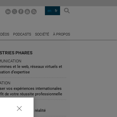
en
fr
IDÉOS
PODCASTS
SOCIÉTÉ
À PROPOS
STRIES PHARES
UNICATION
mmes et le web, réseaux virtuels et
sation d’expertise
ATION
ser vos expériences internationales
fit de votre réussite professionnelle
SPORTATION
 787 : le retour à la réalité