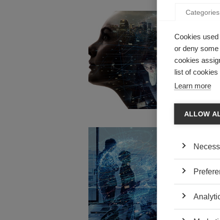
Categories
Innovati
COMME
Cookies used 
RÉVOLU
or deny some o
SIGNIF
cookies assign
list of cookie
par Nicol
Quel est 
Learn more
ALLOW A
Strategy
Necess
MOBILI
INNOV
Prefere
par Kevy
A cette 
Analyti
jamais ét