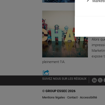
Marketi
Innovati
LES RO
CONTR
par Nicol
Alors que
impressi
Marketin
expose t
pleinement l’IA.
SUIVEZ NOUS SUR LES RÉSEAUX
©
GROUP ESSEC 2026
Mentions légales
Contact
Accessibilité