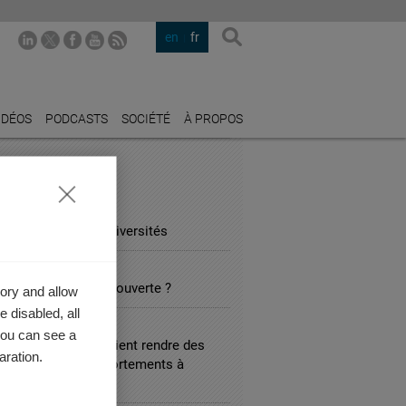
en
fr
IDÉOS
PODCASTS
SOCIÉTÉ
À PROPOS
STRIES PHARES
ATION
béralisme contre universités
ARCH
be d’une grande découverte ?
ory and allow
 disabled, all
L SERVICES
you can see a
les entreprises devaient rendre des
aration.
es sur leurs comportements à
s ?