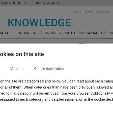
TIONS ENTREPRISES
ESSEC ASIA-PACIFIC
S'inscrire à la newsletter
RATÉGIE
INNOVATION
ÉCONOMIE & FINANCE
SUSTAINABILITY
V
RTICLE: ECOLE DE MANAGEMENT
INDU
kies on this site
EDUC
COLES DE COMMERCE FONT-ELLES DE VOUS
Néoli
Vendors
Cookie declaration
U’UN D’ÉGOÏSTE?
RESE
ine Strauss
A l’au
on the site are categorized and below you can read about each categ
e l'économie rend-elle les gens plus égoïstes ? Et si oui,
r all of them. When categories than have been previously allowed are
e les écoles de commerce doivent-elles jouer pour façonner
LEGA
ed to that category will be removed from your browser. Additionally 
Et si 
urs de nos futurs dirigeants ? Karoline Strauss, professeur
s assigned to each category and detailed information in the cookie decl
compt
gement à l'ESSEC Business School, partage ses
risque
où les études de commerce et du management peuvent