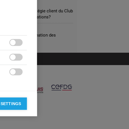
ISM
vs Bonomi: la stratégie client du Club
u coeur des négociations?
ULTING
“RSE” à la transformation des
ess models



 SETTINGS