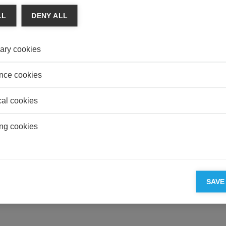
me – ou non.
TOUR
LL
DENY ALL
Fosun 
Med a
ary cookies
CONS
De la 
busin
nce cookies
cal cookies
ng cookies
PARTENAIRES D'ESSEC
SAVE