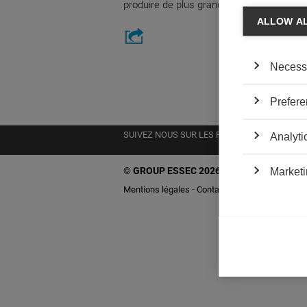
produire de plus grands niveaux d'égoïs
ALLOW A
Necess
Prefere
SUIVEZ NOUS SUR LES RÉSEAUX
Analyti
©
GROUP ESSEC 2026
Marketi
Mentions légales
Contact
Accessibilité