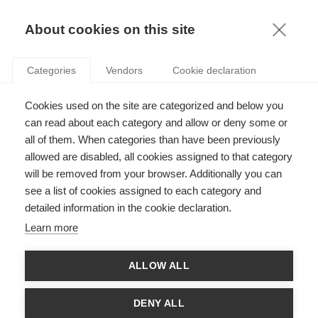
KNOWLEDGE
About cookies on this site
Categories
Vendors
Cookie declaration
METTRE EN PLACE DE BONNES PRATIQUES DANS
Cookies used on the site are categorized and below you
LA GESTION DE LA CHAÎNE
can read about each category and allow or deny some or
D’APPROVISIONNEMENT
all of them. When categories than have been previously
allowed are disabled, all cookies assigned to that category
will be removed from your browser. Additionally you can
par
ESSEC Knowledge Editor-in-chief
,
04.09.12
see a list of cookies assigned to each category and
detailed information in the cookie declaration.
Learn more
Avec
Philippe-Pierre Dornier
et
Felix Papier
ALLOW ALL
L’ESSEC, en partenariat avec l’Université du Tennessee, a
accueilli en juillet 2012 l’édition européenne du
Global Supply
DENY ALL
Chain Management Forum
. Les orateurs principaux étaient