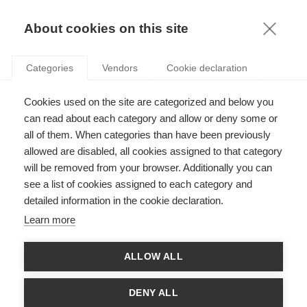
KNOWLEDGE
About cookies on this site
ANASTASIOS DOSIS
Categories
Vendors
Cookie declaration
Cookies used on the site are categorized and below you
can read about each category and allow or deny some or
all of them. When categories than have been previously
allowed are disabled, all cookies assigned to that category
will be removed from your browser. Additionally you can
see a list of cookies assigned to each category and
Anastasios Dosis est professeur associé d'économie à l'ESSEC.
detailed information in the cookie declaration.
Ses recherches sont à la croisée de l'économie et de la finance. Il
se concentre particulièrement sur les marchés dont
Learn more
l'information est asymétrique et nous aide à prédire les
conséquences des politiques sur les résultats du marché. Une
partie de sa recherche s'est concentrée sur les marchés
ALLOW ALL
d'assurance et spécifiquement la conception d'institutions pour
atténuer les inefficacités dues à la sélection du risque. Il
s'intéresse actuellement aux effets macroéconomiques des
DENY ALL
asymétries d'information sur les fluctuations économiques et