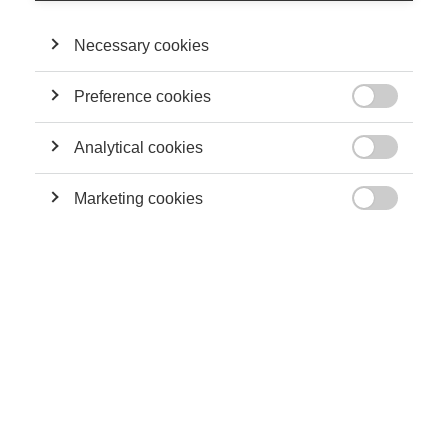
les crises de liquidité et à l'émergence de cycles endogènes.
Enfin, il étudie comment la révolution digitale façonne la
nouvelle économie et la façon dont les droits de propriété sur les
Necessary cookies
datas générées en ligne affectent les résultats du marché.
Preference cookies

SA CONTRIBUTION
Analytical cookies

Society
Marketing cookies
Le Final Four de l’EuroLeague est moins

équitable : pourquoi, selon un économiste, c’est
justement ce qui le rend intéressant
Economy & Finance
Les vices cachés des crédits bon marché