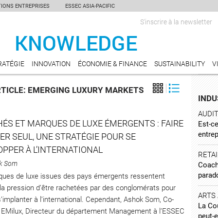
TIONS ENTREPRISES
ESSEC ASIA-PACIFIC
S'inscrire à la newsletter
RATÉGIE
INNOVATION
ÉCONOMIE & FINANCE
SUSTAINABILITY
V
RTICLE: EMERGING LUXURY MARKETS
INDU
AUDI
ÉS ET MARQUES DE LUXE ÉMERGENTS : FAIRE
Est-ce
entre
ER SEUL, UNE STRATÉGIE POUR SE
OPPER À L’INTERNATIONAL
RETAI
ok Som
Coach
parad
ues de luxe issues des pays émergents ressentent
la pression d’être rachetées par des conglomérats pour
ARTS
s’implanter à l’international. Cependant, Ashok Som, Co-
La Cou
EMilux, Directeur du département Management à l’ESSEC
peut-e