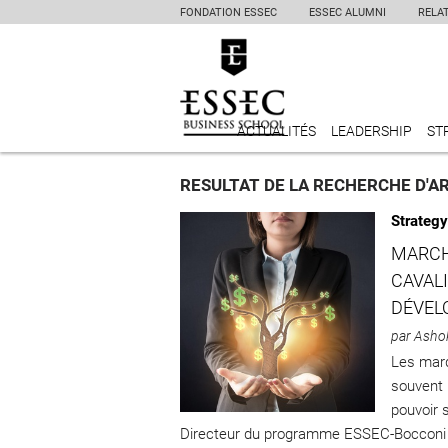
FONDATION ESSEC
ESSEC ALUMNI
RELA
ACTUALITÉS
LEADERSHIP
ST
RESULTAT DE LA RECHERCHE D'A
Strategy
MARCH
CAVALI
DÉVEL
par Ash
Les marq
souvent 
pouvoir 
Directeur du programme ESSEC-Bocconi 