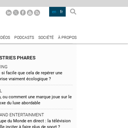
en
fr
IDÉOS
PODCASTS
SOCIÉTÉ
À PROPOS
STRIES PHARES
TING
 si facile que cela de repérer une
prise vraiment écologique ?
L
, ou comment une marque joue sur le
oxe du luxe abordable
 AND ENTERTAINMENT
pe du Monde en direct : la télévision
lle inciter à faire plus de sport ?