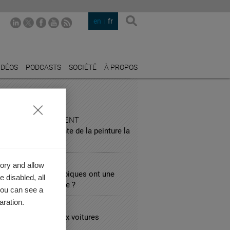
en
fr
IDÉOS
PODCASTS
SOCIÉTÉ
À PROPOS
STRIES PHARES
 AND ENTERTAINMENT
 nous révèle la vente de la peinture la
chère au monde
TALITY
ory and allow
 que les hôtels atypiques ont une
 disabled, all
r marchande moindre ?
you can see a
aration.
SPORTATION
 temps de passer aux voitures
iques ?