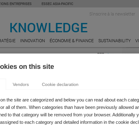
TIONS ENTREPRISES
ESSEC ASIA-PACIFIC
S'inscrire à la newsletter
RATÉGIE
INNOVATION
ÉCONOMIE & FINANCE
SUSTAINABILITY
V
RTICLE: INNOVATION DE MARQUE
INDU
kies on this site
on
ARTS
S ENDORMIES : COMMENT TRANSFORMER
Ce que
Vendors
Cookie declaration
plus 
 MARQUE EN LÉGENDE – ET VENDRE
ine Dion
HOSPI
on the site are categorized and below you can read about each categ
 Dion, Professeur de Marketing à l’ESSEC Business School,
Est-ce
r all of them. When categories than have been previously allowed are
t le concept de “belles endormies”* et se penche sur les
valeu
ed to that category will be removed from your browser. Additionally 
es que les entreprises peuvent utiliser pour transformer
s assigned to each category and detailed information in the cookie decl
TRAN
ge d’une marque endormie en une marque forte et créer du
Est-il
électr