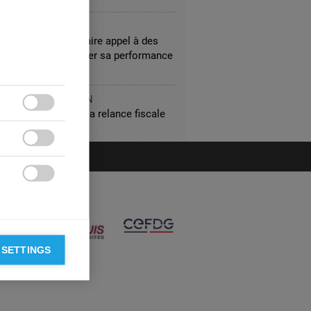
ULTING
treprise doit-elle faire appel à des
ltants pour améliorer sa performance
IC ADMINISTRATION
uro : le mirage de la relance fiscale



 SETTINGS