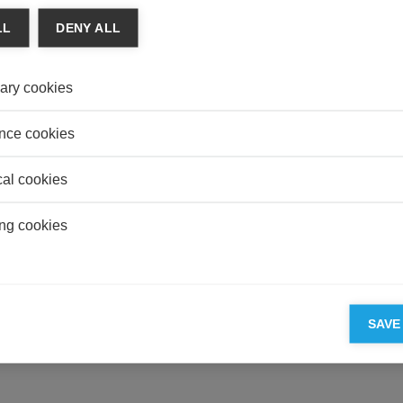
LL
DENY ALL
CONS
Une en
consu
ary cookies
?
PUBL
nce cookies
Zone e
cal cookies
ng cookies
PARTENAIRES D'ESSEC
SAVE