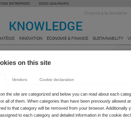
TIONS ENTREPRISES
ESSEC ASIA-PACIFIC
S'inscrire à la newsletter
RATÉGIE
INNOVATION
ÉCONOMIE & FINANCE
SUSTAINABILITY
V
INDU
kies on this site
COMM
Est-ce
Vendors
Cookie declaration
entre
CONS
on the site are categorized and below you can read about each categ
La for
r all of them. When categories than have been previously allowed are
ed to that category will be removed from your browser. Additionally 
E-CO
s assigned to each category and detailed information in the cookie decl
Est-ce
s’expo