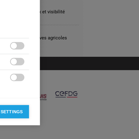
ATION
, réseaux sociaux et visibilité
ssionnelle
CULTURE
défis des coopératives agricoles
aises



 SETTINGS