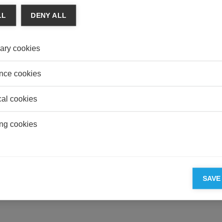
EDUC
LL
DENY ALL
Femmes
profe
ary cookies
AGRI
Les 9 
franç
nce cookies
cal cookies
ng cookies
PARTENAIRES D'ESSEC
SAVE