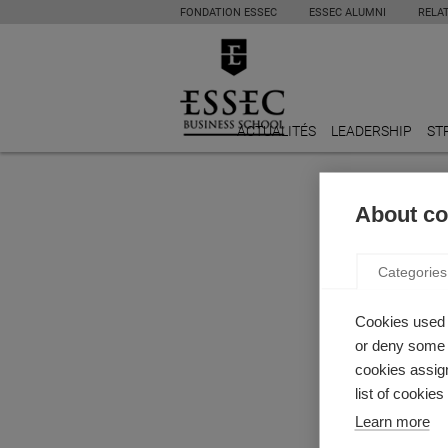
FONDATION ESSEC
ESSEC ALUMNI
RELA
ACTUALITÉS
LEADERSHIP
ST
About coo
Categories
Cookies used 
or deny some o
cookies assign
list of cookie
Learn more