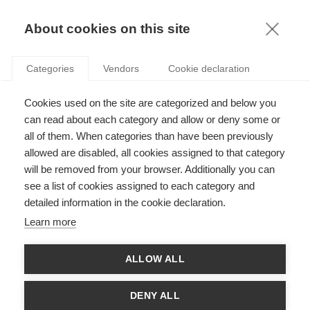
KNOWLEDGE
About cookies on this site
MARIE KRATZ
Categories
Vendors
Cookie declaration
Cookies used on the site are categorized and below you
can read about each category and allow or deny some or
all of them. When categories than have been previously
allowed are disabled, all cookies assigned to that category
will be removed from your browser. Additionally you can
see a list of cookies assigned to each category and
Marie Kratz est professeur à l'ESSEC Business School, directrice
detailed information in the cookie declaration.
de son Centre de recherche éconofinancière et actuarielle sur le
risque, CREAR, ainsi que du programme ESSEC-ISUP. Elle est
Learn more
actuaire agrégée de l'Institut des actuaires. Sa recherche traite
un grand nombre de sujets en probabilité, avec une attention
particulière sur les valeurs extrêmes, l'analyse des risques &
ALLOW ALL
management, ainsi que l'étude des processus gaussiens.
DENY ALL