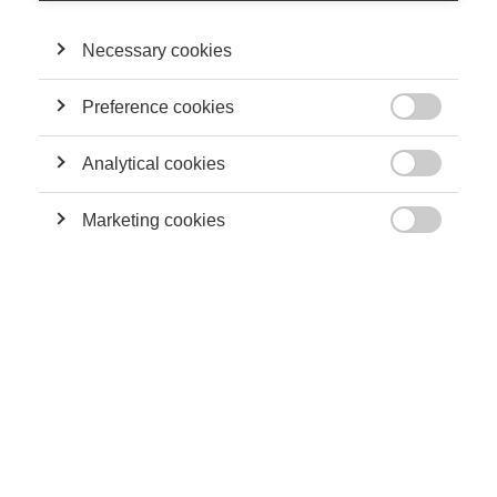
SA CONTRIBUTION
Necessary cookies
Innovation
Risque Cyber : protéger la frontière numérique
Preference cookies

Analytical cookies

Economy & Finance
Marketing cookies
Comprendre la procyclicité

Economy & Finance
S’adapter au nouvel environnement des risques
: peut-on assurer le risque cyber ?