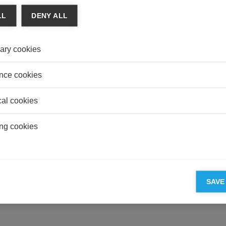
Est-ce
LL
DENY ALL
valeu
LEGA
ary cookies
Et si 
compt
risque
nce cookies
cal cookies
ng cookies
PARTENAIRES D'ESSEC
SAVE