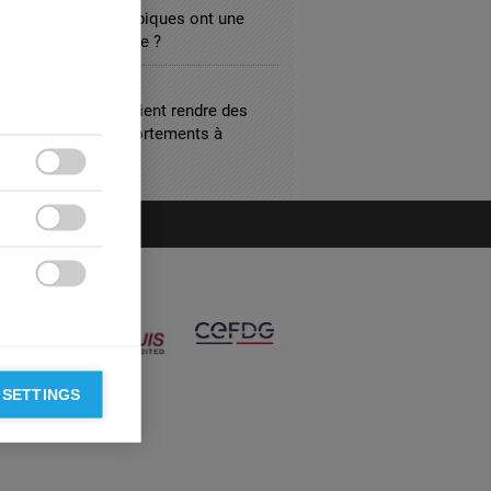
 que les hôtels atypiques ont une
r marchande moindre ?
L SERVICES
les entreprises devaient rendre des
es sur leurs comportements à
s ?



 SETTINGS