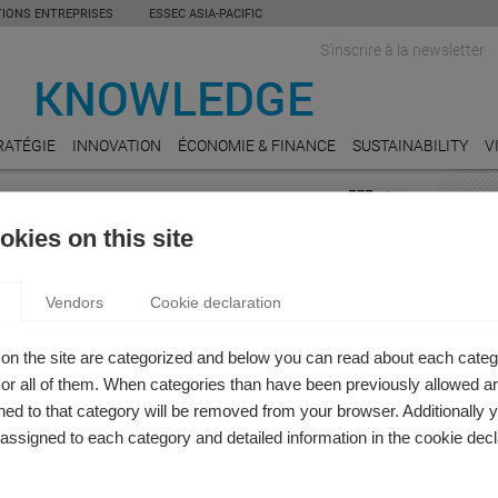
TIONS ENTREPRISES
ESSEC ASIA-PACIFIC
S'inscrire à la newsletter
RATÉGIE
INNOVATION
ÉCONOMIE & FINANCE
SUSTAINABILITY
V
RTICLE: STRATÉGIE DE MARQUE
INDU
kies on this site
ENER
 EST MORT, VIVE LE ROI !
La ma
Vendors
Cookie declaration
ine Dion
PUBL
disparition de Karl Lagerfeld, à quoi va ressembler le
Prix 
on the site are categorized and below you can read about each categ
e demain ?
d’exc
r all of them. When categories than have been previously allowed are
ed to that category will be removed from your browser. Additionally 
TOUR
s assigned to each category and detailed information in the cookie decl
Relev
HOSPI