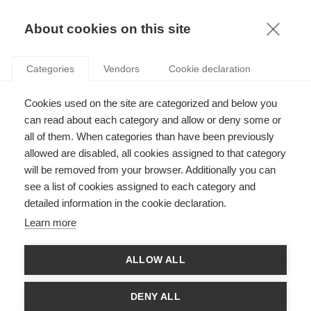
KNOWLEDGE
About cookies on this site
SOFIA RAMOS
Categories
Vendors
Cookie declaration
Cookies used on the site are categorized and below you
can read about each category and allow or deny some or
all of them. When categories than have been previously
allowed are disabled, all cookies assigned to that category
will be removed from your browser. Additionally you can
see a list of cookies assigned to each category and
Sofia Ramos est Professeure associée de finance à l'ESSEC
detailed information in the cookie declaration.
(Paris-Singapour). Elle est éditrice associée du European
Journal of Finance. Sofia Ramos détient un doctorat en finance
Learn more
du Swiss Finance Institute - Université de Lausanne. Ses
centres d'intérêts portent tout d'abord sur le domaine des fonds
mutuels, de la gestion de portefeuille, finance responsable, du
ALLOW ALL
financement de l'énergie et de la finance internationale. Son
travail a été publié dans diverses revues internationalement
reconnues. Elle est codirectrice de la chaire « Shaping the future
DENY ALL
of finance » et Directrice académique du Global MBA.