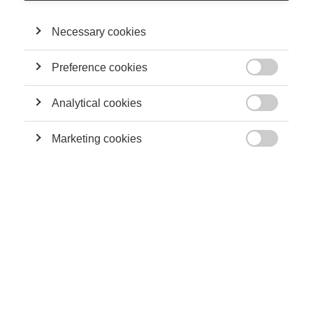
Necessary cookies
SA CONTRIBUTION
Preference cookies
Economy & Finance

L’investissement responsable : Façonner l’avenir
Analytical cookies
de la finance

Marketing cookies

Economy & Finance
À quel point le bêta intelligent est-il intelligent ?
SUIVEZ NOUS SUR LES RÉSEAUX
©
GROUP ESSEC 2026
Mentions légales
Contact
Accessibilité