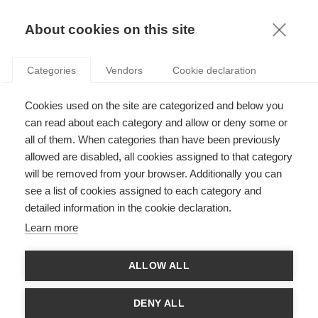
KNOWLEDGE
About cookies on this site
DAPHNE LUI
Categories
Vendors
Cookie declaration
Cookies used on the site are categorized and below you
can read about each category and allow or deny some or
all of them. When categories than have been previously
allowed are disabled, all cookies assigned to that category
will be removed from your browser. Additionally you can
see a list of cookies assigned to each category and
Daphne Lui était professeure de comptabilité et contrôle de
detailed information in the cookie declaration.
gestion. Ses recherches portent sur le rôle des analystes
financiers dans les marchés de capitaux, la qualité des
Learn more
résultats, les pratiques de communication des entreprises et la
gouvernance. Elle participe régulièrement à des conférences
internationales et a publié dans le Journal of Accounting
ALLOW ALL
Research et le Journal of Corporate Finance, etc. Auparavant,
Daphne a enseigné en Angleterre. Elle a une grande expérience
professionnelle sur les marchés des capitaux et le conseil en
DENY ALL
management en Asie. Daphne a un doctorat (comptabilité) de