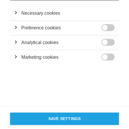
la London Business School.
Necessary cookies
SA CONTRIBUTION
Preference cookies

Economy & Finance
Analytical cookies
Analyser le risque de prix d’un investisseur

Marketing cookies

SUIVEZ NOUS SUR LES RÉSEAUX
©
GROUP ESSEC 2026
Mentions légales
Contact
Accessibilité
PARTENAIRES
D'ESSEC
SAVE SETTINGS