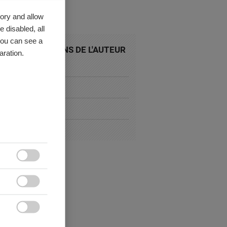
ory and allow
 disabled, all
you can see a
ES PUBLICATIONS DE L'AUTEUR
aration.
 Tank
e Culture
C IRENE
culum Vitae


