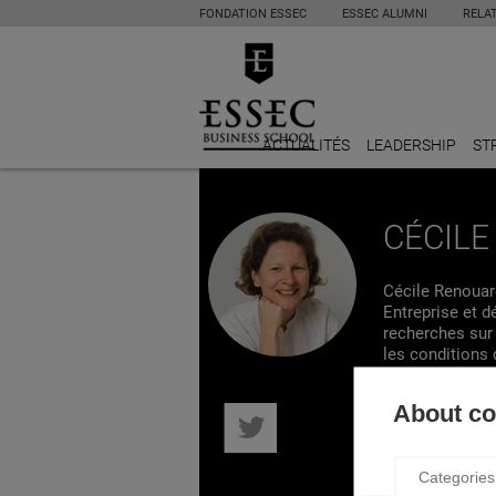
FONDATION ESSEC
ESSEC ALUMNI
RELA
ACTUALITÉS
LEADERSHIP
ST
CÉCIL
Cécile Renouar
Entreprise et 
recherches sur 
les conditions 
culturelle de 
modes de vie dur
About coo
plusieurs livres
sociale : La R
possible. Les a
Categories
reformer le cap