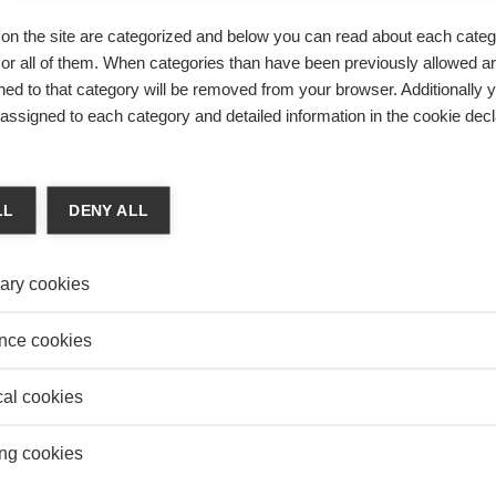
ique et entreprise; L'entreprise comme commun.
ESSEC, Cécile est docteur en sciences politiques de
on the site are categorized and below you can read about each categ
tée à diriger des recherches en philosophie. Elle a créé
r all of them. When categories than have been previously allowed are
us de la Transition, pour favoriser l'immersion
ed to that category will be removed from your browser. Additionally 
e l'ESSEC notamment - et de professionnels dans un lieu
AUTR
 en Seine et Marne.
s assigned to each category and detailed information in the cookie decl
Think
ing
“RSE” À LA TRANSFORMATION DES BUSINESS
Franc
LL
DENY ALL
LS
ESSE
le Renouard
enouard, Directrice du programme de recherche
ary cookies
Curri
ises et développement des Pays Emergents» au sein
IRENE, s’appuie sur son expérience de recherche sur le
nce cookies
avec des multinationales pour proposer des pistes d’analyse
 Elle propose de s’engager dans une transformation des
cal cookies
ng cookies